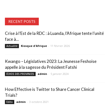
RECENT POSTS
Crise à l’Est de la RDC : à Luanda, l’Afrique tente l’unité
face à...
Kiosque d'Afrique
-
11 février 2026
Actualité
Kwango – Législatives 2023: La Jeunesse Feshoise
appelle à la sagesse du Président Fatshi
admin
-
5 janvier 2024
ÉCHOS DES PROVINCES
How Effective is Twitter to Share Cancer Clinical
Trials?
admin
-
3 octobre 2021
Edito