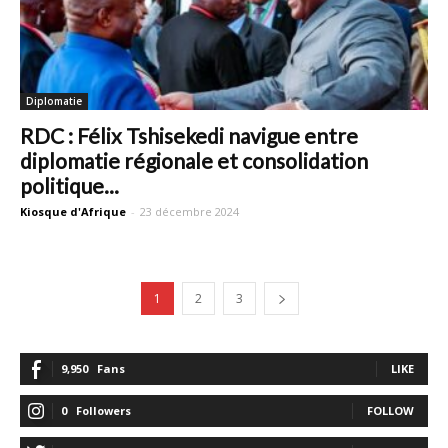
Diplomatie
RDC : Félix Tshisekedi navigue entre
diplomatie régionale et consolidation
politique...
Kiosque d'Afrique
-
23 décembre 2024
1
2
3
9,950
Fans
LIKE
0
Followers
FOLLOW