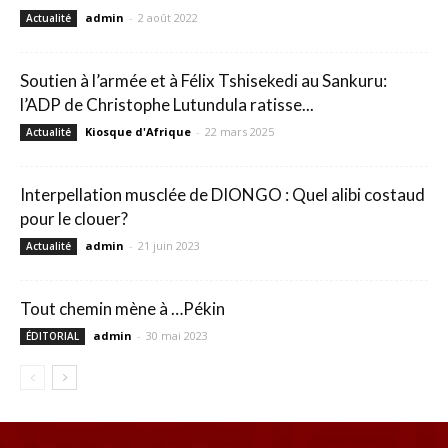
admin
-
2 août 2022
Actualité
Soutien à l’armée et à Félix Tshisekedi au Sankuru:
l’ADP de Christophe Lutundula ratisse...
Kiosque d'Afrique
-
22 mars 2025
Actualité
Interpellation musclée de DIONGO : Quel alibi costaud
pour le clouer?
admin
-
21 juin 2023
Actualité
Tout chemin mène à …Pékin
admin
-
30 mai 2023
ÉDITORIAL