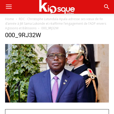
Home
RDC : Christophe Lutundula Apala adresse ses vœux de fin
d’année à JM Sama Lukonde et réaffirme l’engagement de l’ADP envers
Agissons et Bâtissons
000_9RJ32W
000_9RJ32W