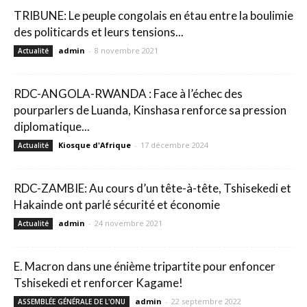
TRIBUNE: Le peuple congolais en étau entre la boulimie
des politicards et leurs tensions...
admin
-
8 novembre 2021
Actualité
RDC-ANGOLA-RWANDA : Face à l’échec des
pourparlers de Luanda, Kinshasa renforce sa pression
diplomatique...
Kiosque d'Afrique
-
17 décembre 2024
Actualité
RDC-ZAMBIE: Au cours d’un tête-à-tête, Tshisekedi et
Hakainde ont parlé sécurité et économie
admin
-
24 novembre 2021
Actualité
E. Macron dans une énième tripartite pour enfoncer
Tshisekedi et renforcer Kagame!
admin
-
22 septembre 2022
ASSEMBLÉE GÉNÉRALE DE L'ONU