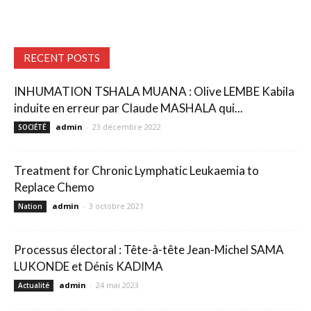
RECENT POSTS
INHUMATION TSHALA MUANA : Olive LEMBE Kabila
induite en erreur par Claude MASHALA qui...
admin
-
23 décembre 2022
SOCIÉTÉ
Treatment for Chronic Lymphatic Leukaemia to
Replace Chemo
admin
-
3 octobre 2021
Nation
Processus électoral : Tête-à-tête Jean-Michel SAMA
LUKONDE et Dénis KADIMA
admin
-
24 mai 2023
Actualité