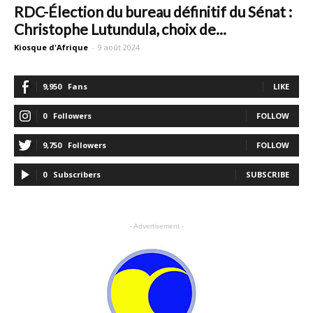
RDC-Élection du bureau définitif du Sénat :
Christophe Lutundula, choix de...
Kiosque d'Afrique
-
9 août 2024
9,950
Fans
LIKE
0
Followers
FOLLOW
9,750
Followers
FOLLOW
0
Subscribers
SUBSCRIBE
- Advertisement -