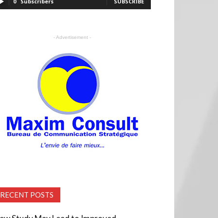
0
Subscribers
SUBSCRIBE
- Advertisement -
RECENT POSTS