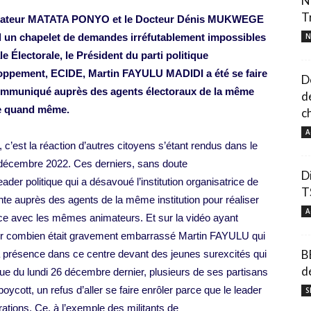
N
T
 Sénateur MATATA PONYO et le Docteur Dénis MUKWEGE
 un chapelet de demandes irréfutablement impossibles
N
le Électorale, le Président du parti politique
loppement, ECIDE, Martin FAYULU MADIDI a été se faire
D
 communiqué auprès des agents électoraux de la même
d
ue quand même.
c
A
c’est la réaction d’autres citoyens s’étant rendus dans le
 décembre 2022. Ces derniers, sans doute
D
er politique qui a désavoué l’institution organisatrice de
T
nte auprès des agents de la même institution pour réaliser
A
lace avec les mêmes animateurs. Et sur la vidéo ayant
voir combien était gravement embarrassé Martin FAYULU qui
B
r sa présence dans ce centre devant des jeunes surexcités qui
d
ique du lundi 26 décembre dernier, plusieurs de ses partisans
ycott, un refus d’aller se faire enrôler parce que le leader
S
ations. Ce, à l’exemple des militants de