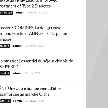
ew Study May Lead to Improved
reatment of Type 2 Diabetes
admin
-
3 octobre 2021
on classé
ossier SICOMINES: La dangereuse
emande de Jules ALINGETE à la partie
hinoise
admin
-
21 février 2023
ctualité
iplomatie : L’essentiel du séjour chinois de
SHISEKEDI
admin
-
30 mai 2023
ctualité
ÉNI : Une autre bombe vient d’être
ésamorcée au marché Oicha
admin
-
27 janvier 2023
ÉCURITÉ