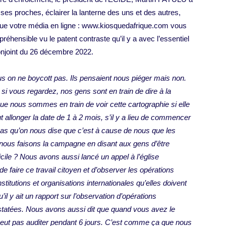
 ses proches, éclairer la lanterne des uns et des autres,
t, que votre média en ligne : www.kiosquedafrique.com vous
préhensible vu le patent contraste qu’il y a avec l’essentiel
njoint du 26 décembre 2022.
us on ne boycott pas. Ils pensaient nous piéger mais non.
 si vous regardez, nos gens sont en train de dire à la
que nous sommes en train de voir cette cartographie si elle
 faut allonger la date de 1 à 2 mois, s’il y a lieu de commencer
pas qu’on nous dise que c’est à cause de nous que les
 nous faisons la campagne en disant aux gens d’être
icile ? Nous avons aussi lancé un appel à l’église
e faire ce travail citoyen et d’observer les opérations
itutions et organisations internationales qu’elles doivent
l y ait un rapport sur l’observation d’opérations
statées. Nous avons aussi dit que quand vous avez le
ne peut pas auditer pendant 6 jours. C’est comme ça que nous