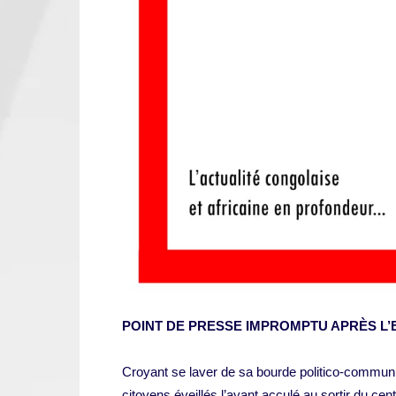
POINT DE PRESSE IMPROMPTU APRÈS L’
Croyant se laver de sa bourde politico-communi
citoyens éveillés l’ayant acculé au sortir du c