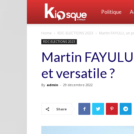
Kiosque
Politique
A
Home
RDC-ELECTIONS 2023
Martin FAYULU, un pré
d'Afrique
RDC-ELECTIONS 2023
Martin FAYULU, 
et versatile ?
By
admin
-
29 décembre 2022
Share