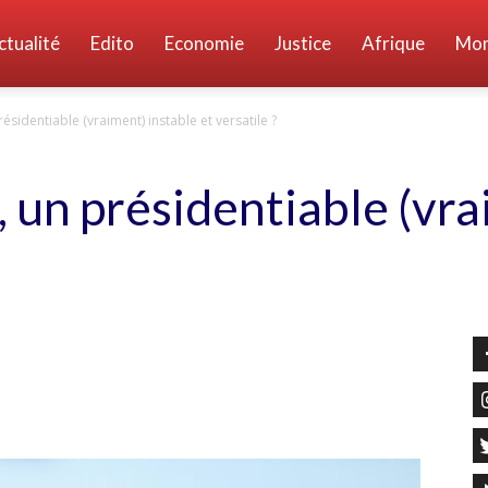
ctualité
Edito
Economie
Justice
Afrique
Mo
sidentiable (vraiment) instable et versatile ?
un présidentiable (vra