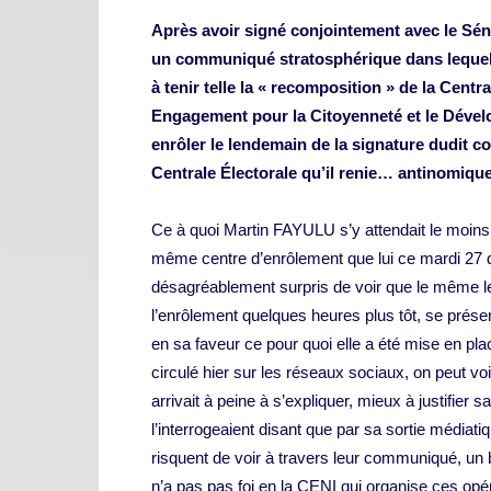
Après avoir signé conjointement avec le
un communiqué stratosphérique dans lequel
à tenir telle la « recomposition » de la Centra
Engagement pour la Citoyenneté et le Déve
enrôler le lendemain de la signature dudit
Centrale Électorale qu’il renie… antinomiq
Ce à quoi Martin FAYULU s’y attendait le moins, 
même centre d’enrôlement que lui ce mardi 27
désagréablement surpris de voir que le même lead
l’enrôlement quelques heures plus tôt, se prése
en sa faveur ce pour quoi elle a été mise en p
circulé hier sur les réseaux sociaux, on peut 
arrivait à peine à s’expliquer, mieux à justifie
l’interrogeaient disant que par sa sortie médiat
risquent de voir à travers leur communiqué, un bo
n’a pas pas foi en la CENI qui organise ces opér