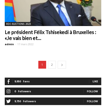
RDC-ELECTIONS 2023
Le président Félix Tshisekedi à Bruxelles :
«Je vais bien et...
admin
-
17 mars 2022
1
2
9,950
Fans
LIKE
0
Followers
FOLLOW
9,750
Followers
FOLLOW