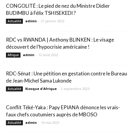
CONGOLITÉ : Le pied de nez du Ministre Didier
BUDIMBU à Félix TSHISEKEDI ?
admin
-
21 janvier 2023
Actualité
RDC vs RWANDA | Anthony BLINKEN : Le visage
découvert de l’hypocrisie américaine !
admin
-
12 août 2022
Afrique
RDC-Sénat : Une pétition en gestation contre le Bureau
de Jean-Michel Sama Lukonde
Kiosque d'Afrique
-
2 septembre 2025
Actualité
Conflit Téké-Yaka : Papy EPIANA dénonce les vrais-
faux chefs coutumiers auprès de MBOSO
admin
-
16 mai 2023
Actualité