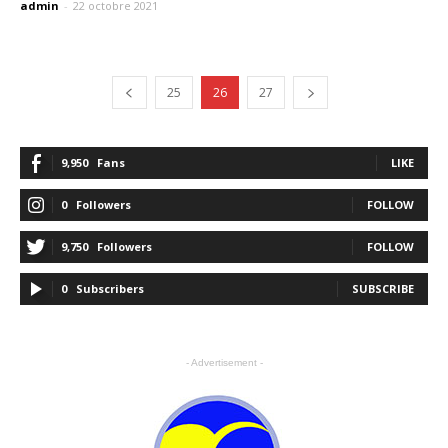
admin
-
22 octobre 2021
25
26
27
9,950
Fans
LIKE
0
Followers
FOLLOW
9,750
Followers
FOLLOW
0
Subscribers
SUBSCRIBE
- Advertisement -