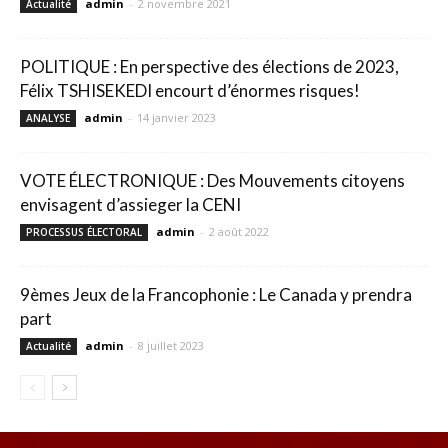
admin
-
2 novembre 2021
Actualité
POLITIQUE : En perspective des élections de 2023,
Félix TSHISEKEDI encourt d’énormes risques!
admin
-
14 janvier 2023
ANALYSE
VOTE ÉLECTRONIQUE : Des Mouvements citoyens
envisagent d’assieger la CENI
admin
-
2 août 2022
PROCESSUS ÉLECTORAL
9èmes Jeux de la Francophonie : Le Canada y prendra
part
admin
-
8 juillet 2023
Actualité