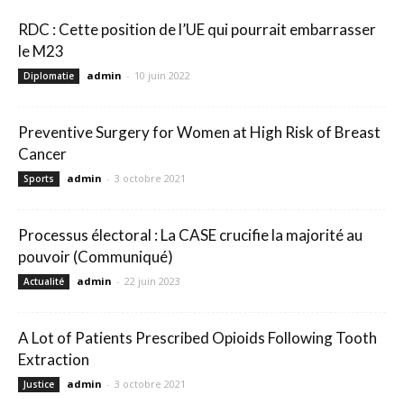
RDC : Cette position de l’UE qui pourrait embarrasser
le M23
admin
-
10 juin 2022
Diplomatie
Preventive Surgery for Women at High Risk of Breast
Cancer
admin
-
3 octobre 2021
Sports
Processus électoral : La CASE crucifie la majorité au
pouvoir (Communiqué)
admin
-
22 juin 2023
Actualité
A Lot of Patients Prescribed Opioids Following Tooth
Extraction
admin
-
3 octobre 2021
Justice