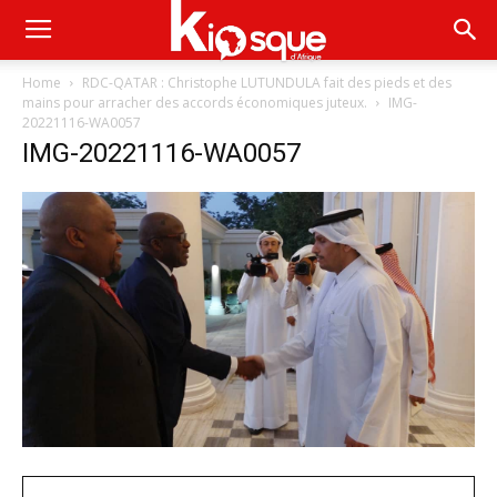
Home
RDC-QATAR : Christophe LUTUNDULA fait des pieds et des
mains pour arracher des accords économiques juteux.
IMG-
20221116-WA0057
IMG-20221116-WA0057