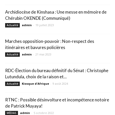
Archidiocèse de Kinshasa : Une messe en mémoire de
Chérubin OKENDE (Communiqué)
admin
-
19 juillet 2023
Actualité
Marches opposition-pouvoir : Non-respect des
itinéraires et bavures policières
admin
-
21 mai 2023
Actualité
RDC-Élection du bureau définitif du Sénat : Christophe
Lutundula, choix de la raison et...
Kiosque d'Afrique
-
9 août 2024
Actualité
RTNC : Possible désinvolture et incompétence notoire
de Patrick Muyaya!
admin
-
5 octobre 2022
MÉDIAS