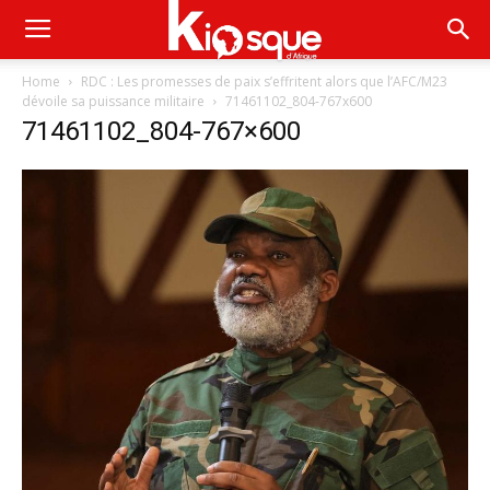
Home
RDC : Les promesses de paix s’effritent alors que l’AFC/M23
dévoile sa puissance militaire
71461102_804-767x600
71461102_804-767×600