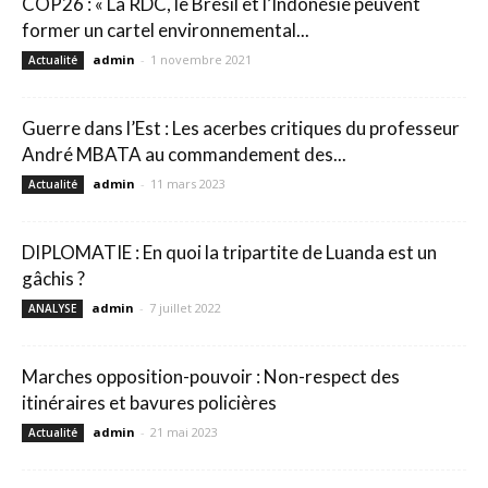
COP26 : « La RDC, le Brésil et l’Indonésie peuvent
former un cartel environnemental...
admin
-
1 novembre 2021
Actualité
Guerre dans l’Est : Les acerbes critiques du professeur
André MBATA au commandement des...
admin
-
11 mars 2023
Actualité
DIPLOMATIE : En quoi la tripartite de Luanda est un
gâchis ?
admin
-
7 juillet 2022
ANALYSE
Marches opposition-pouvoir : Non-respect des
itinéraires et bavures policières
admin
-
21 mai 2023
Actualité