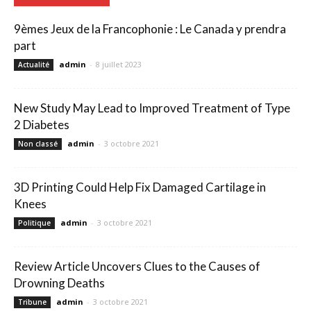
9èmes Jeux de la Francophonie : Le Canada y prendra
part
admin
-
8 juillet 2023
Actualité
New Study May Lead to Improved Treatment of Type
2 Diabetes
admin
-
3 octobre 2021
Non classé
3D Printing Could Help Fix Damaged Cartilage in
Knees
admin
-
3 octobre 2021
Politique
Review Article Uncovers Clues to the Causes of
Drowning Deaths
admin
-
3 octobre 2021
Tribune