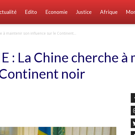
ctualité
Edito
Economie
Justice
Afrique
Mo
à maintenir son influence sur le Continent...
: La Chine cherche à 
 Continent noir