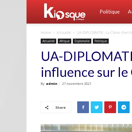
Kiosque
Politique
A
Home
Actualité
UA-DIPLOMATIE : La Chine cherche 
d'Afrique
Actualité
Afrique
Diplomatie
Politique
UA-DIPLOMATIE 
influence sur le
By
admin
-
27 novembre 2021
Share