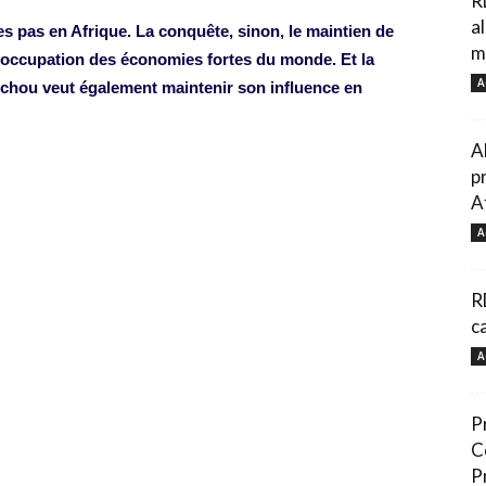
R
a
s pas en Afrique. La conquête, sinon, le maintien de
mi
réoccupation des économies fortes du monde. Et la
A
tchou veut également maintenir son influence en
A
p
A
A
R
c
A
P
C
P