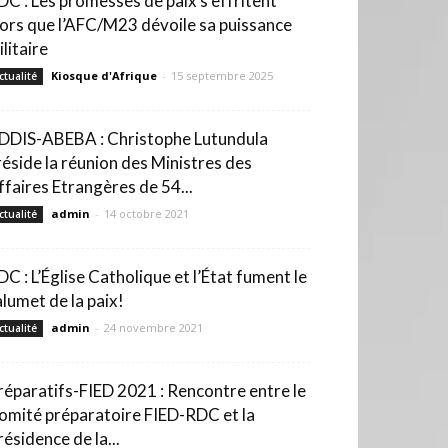
DC : Les promesses de paix s’effritent
lors que l’AFC/M23 dévoile sa puissance
litaire
Kiosque d'Afrique
-
15 septembre 2025
ctualité
DDIS-ABEBA : Christophe Lutundula
réside la réunion des Ministres des
ffaires Etrangères de 54...
admin
-
14 octobre 2021
ctualité
DC : L’Église Catholique et l’État fument le
alumet de la paix!
admin
-
24 novembre 2021
ctualité
réparatifs-FIED 2021 : Rencontre entre le
omité préparatoire FIED-RDC et la
résidence de la...