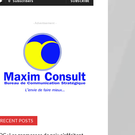
0
Subscribers
SUBSCRIBE
- Advertisement -
RECENT POSTS