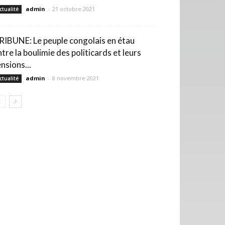
admin
-
21 octobre 2021
ctualité
RIBUNE: Le peuple congolais en étau
ntre la boulimie des politicards et leurs
nsions...
admin
-
8 novembre 2021
ctualité