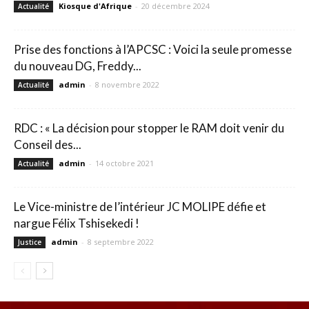
Kiosque d'Afrique
-
20 décembre 2024
Actualité
Prise des fonctions à l’APCSC : Voici la seule promesse
du nouveau DG, Freddy...
admin
-
8 novembre 2022
Actualité
RDC : « La décision pour stopper le RAM doit venir du
Conseil des...
admin
-
14 octobre 2021
Actualité
Le Vice-ministre de l’intérieur JC MOLIPE défie et
nargue Félix Tshisekedi !
admin
-
8 septembre 2022
Justice