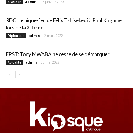
admin
-
16 janvier 2023
ANALYSE
RDC: Le pique-feu de Félix Tshisekedi à Paul Kagame
lors de la XII ème...
admin
-
2 mars 2022
Diplomatie
EPST: Tony MWABA ne cesse de se démarquer
admin
-
30 mai 2023
Actualité