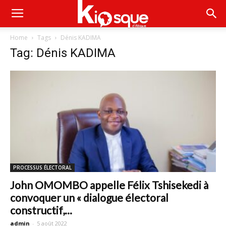
Home
Tags
Dénis KADIMA
Tag: Dénis KADIMA
PROCESSUS ÉLECTORAL
John OMOMBO appelle Félix Tshisekedi à
convoquer un « dialogue électoral
constructif,...
admin
-
5 août 2022