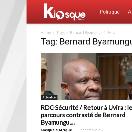
Kiosque
Politique
A
Home
Tags
Bernard Byamungu à Uvira
d'Afrique
Tag: Bernard Byamungu
Actualité
RDC-Sécurité / Retour à Uvira : l
parcours contrasté de Bernard
Byamungu,...
Kiosque d'Afrique
-
11 décembre 2025