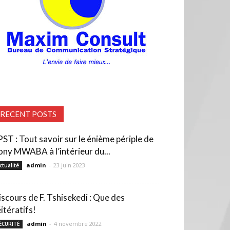
RECENT POSTS
PST : Tout savoir sur le énième périple de
ony MWABA à l’intérieur du...
admin
-
23 juin 2023
ctualité
iscours de F. Tshisekedi : Que des
itératifs!
admin
-
4 novembre 2022
ÉCURITÉ