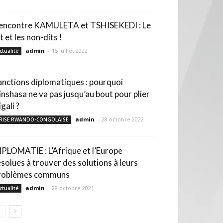
encontre KAMULETA et TSHISEKEDI : Le
t et les non-dits !
admin
-
15 juillet 2022
ctualité
anctions diplomatiques : pourquoi
inshasa ne va pas jusqu’au bout pour plier
gali ?
admin
-
28 octobre 2022
RISE RWANDO-CONGOLAISE
IPLOMATIE : L’Afrique et l’Europe
ésolues à trouver des solutions à leurs
roblèmes communs
admin
-
28 octobre 2021
ctualité