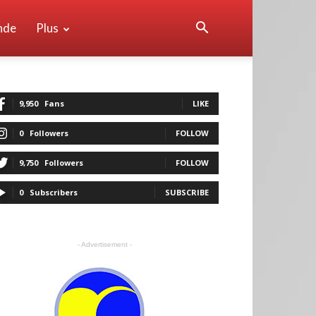
nde
Plus
9,950
Fans
LIKE
0
Followers
FOLLOW
9,750
Followers
FOLLOW
0
Subscribers
SUBSCRIBE
- Advertisement -