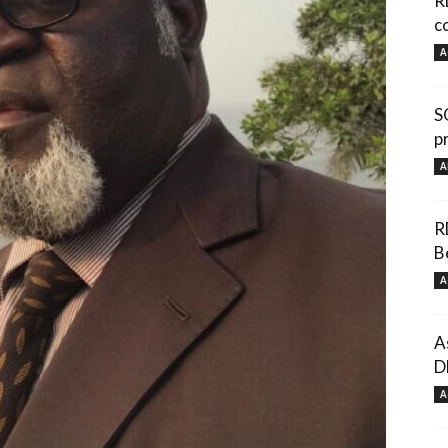
R
c
A
S
p
A
R
B
A
A
D
A