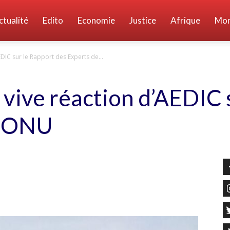
ctualité
Edito
Economie
Justice
Afrique
Mo
DIC sur le Rapport des Experts de...
vive réaction d’AEDIC 
l’ONU