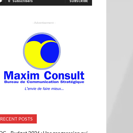
0
Subscribers
SUBSCRIBE
- Advertisement -
RECENT POSTS