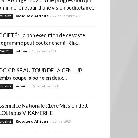
DC – Budget 2026 : Une progression qui
onfirme le retour d’une vision budgétaire...
Kiosque d'Afrique
-
27 novembre 2025
ctualité
OCIÉTÉ : La non exécution de ce vaste
rogramme peut coûter cher à Félix...
admin
-
16 janvier 2023
NALYSE
DC-CRISE AU TOUR DE LA CENI : JP
emba coupe la poire en deux...
admin
-
29 octobre 2021
ctualité
ssemblée Nationale : 1ère Mission de J.
LOLI sous V. KAMERHE
Kiosque d'Afrique
-
26 mai 2024
ctualité