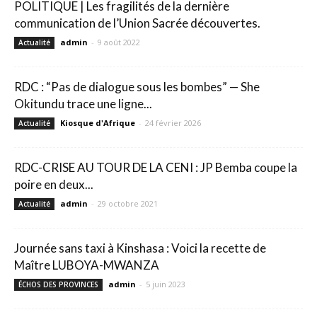
POLITIQUE | Les fragilités de la dernière
communication de l’Union Sacrée découvertes.
admin
-
9 août 2022
Actualité
RDC : “Pas de dialogue sous les bombes” — She
Okitundu trace une ligne...
Kiosque d'Afrique
-
24 février 2026
Actualité
RDC-CRISE AU TOUR DE LA CENI : JP Bemba coupe la
poire en deux...
admin
-
29 octobre 2021
Actualité
Journée sans taxi à Kinshasa : Voici la recette de
Maître LUBOYA-MWANZA
admin
-
5 juin 2023
ÉCHOS DES PROVINCES