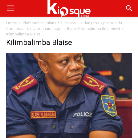
Home
Phénomène Kuluna à Kinshasa : Le dangereux propos du
Commissaire divisionnaire adjoint Blaise Kilimbalimba (Interview)
Kilimbalimba Blaise
Kilimbalimba Blaise