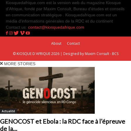
Kiosquedafrique.com est la version web du magazine Kiosque
d'Afrique, fondé par Maxim Consult, Bureau d'études et conseils
en communication stratégique . Kiosquedafrique.com est un
média d'informations générales de la RDC et du continent
Contact us:
contact@kiosquedafrique.com
About
Contact
© KIOSQUE D'AFRIQUE 2026 | Designed by Maxim Consult - BCS
MORE STORIES
Actualité
GENOCOST et Ebola : la RDC face à l’épreuve
de la...