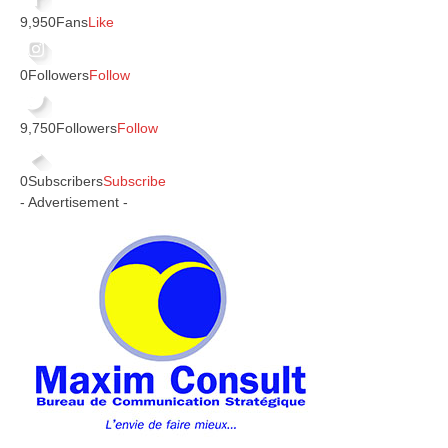
9,950
Fans
Like
0
Followers
Follow
9,750
Followers
Follow
0
Subscribers
Subscribe
- Advertisement -