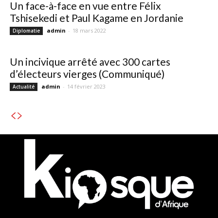
Un face-à-face en vue entre Félix
Tshisekedi et Paul Kagame en Jordanie
admin
-
18 mars 2022
Diplomatie
Un incivique arrêté avec 300 cartes
d’électeurs vierges (Communiqué)
admin
-
14 février 2023
Actualité