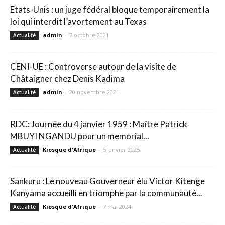
Etats-Unis : un juge fédéral bloque temporairement la
loi qui interdit l’avortement au Texas
admin
-
7 octobre 2021
Actualité
CENI-UE : Controverse autour de la visite de
Châtaigner chez Denis Kadima
admin
-
20 novembre 2021
Actualité
RDC: Journée du 4 janvier 1959 : Maître Patrick
MBUYI NGANDU pour un memorial...
Kiosque d'Afrique
-
5 janvier 2025
Actualité
Sankuru : Le nouveau Gouverneur élu Victor Kitenge
Kanyama accueilli en triomphe par la communauté...
Kiosque d'Afrique
-
7 mai 2024
Actualité