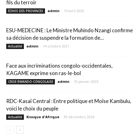
fils du terroir
admin
-
14 avril 2023
ÉCHOS DES PROVINCES
ESU-MEDECINE : Le Ministre Muhindo Nzangi confirme
sa décision de suspendre la formation de...
admin
-
14 octobre 2021
Actualité
Face aux incriminations congolo-occidentales,
KAGAME exprime son ras-le-bol
admin
-
10 janvier 2023
CRISE RWANDO-CONGOLAISE
RDC-Kasaï Central : Entre politique et Moïse Kambulu,
voici le choix du peuple
Kiosque d'Afrique
-
30 décembre 2024
Actualité