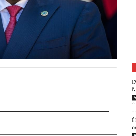
L
l’
É
29
É
or
É