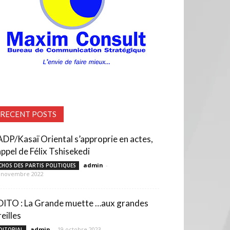
RECENT POSTS
’ADP/Kasaï Oriental s’approprie en actes,
appel de Félix Tshisekedi
admin
-
CHOS DES PARTIS POLITIQUES
 novembre 2022
DITO : La Grande muette …aux grandes
eilles
admin
-
19 octobre 2023
DITORIAL