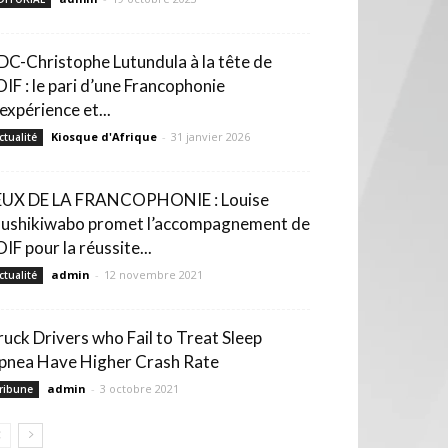
DC-Christophe Lutundula à la tête de
’OIF : le pari d’une Francophonie
expérience et...
Kiosque d'Afrique
-
31 janvier 2026
ctualité
EUX DE LA FRANCOPHONIE : Louise
ushikiwabo promet l’accompagnement de
OIF pour la réussite...
admin
-
12 novembre 2021
ctualité
ruck Drivers who Fail to Treat Sleep
pnea Have Higher Crash Rate
admin
-
3 octobre 2021
ribune