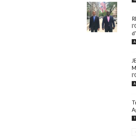
R
l
d’
A
J
M
l’
A
T
A
T