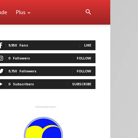
nde
Plus
9,950
Fans
LIKE
0
Followers
FOLLOW
9,750
Followers
FOLLOW
0
Subscribers
SUBSCRIBE
- Advertisement -