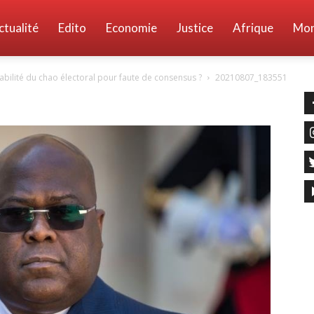
ctualité
Edito
Economie
Justice
Afrique
Mo
nsabilité du chao électoral pour faute de consensus ?
20210807_183551