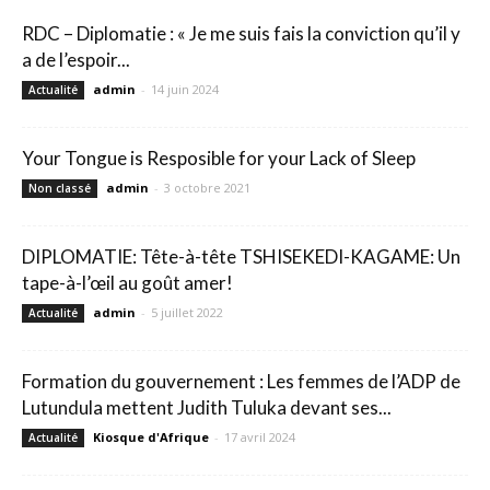
RDC – Diplomatie : « Je me suis fais la conviction qu’il y
a de l’espoir...
admin
-
14 juin 2024
Actualité
Your Tongue is Resposible for your Lack of Sleep
admin
-
3 octobre 2021
Non classé
DIPLOMATIE: Tête-à-tête TSHISEKEDI-KAGAME: Un
tape-à-l’œil au goût amer!
admin
-
5 juillet 2022
Actualité
Formation du gouvernement : Les femmes de l’ADP de
Lutundula mettent Judith Tuluka devant ses...
Kiosque d'Afrique
-
17 avril 2024
Actualité