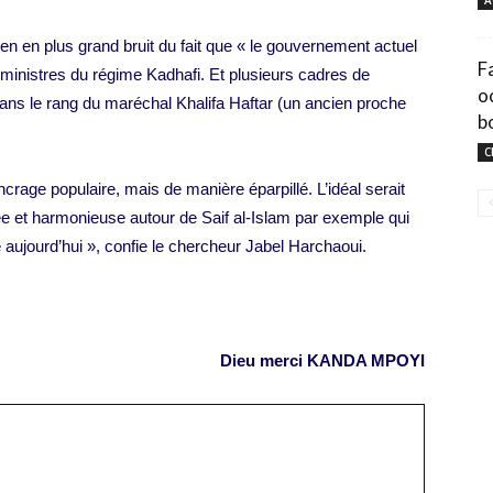
A
s en en plus grand bruit du fait que « le gouvernement actuel
F
ministres du régime Kadhafi. Et plusieurs cadres de
o
ans le rang du maréchal Khalifa Haftar (un ancien proche
b
.
C
rage populaire, mais de manière éparpillé. L’idéal serait
née et harmonieuse autour de Saif al-Islam par exemple qui
e aujourd’hui », confie le chercheur Jabel Harchaoui.
Dieu merci KANDA MPOYI