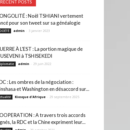
RECENT POSTS
ONGOLITÉ : Noël TSHIANI vertement
ancé pour son tweet sur sa généalogie
admin
-
3 janvier 2023
OCIÉTÉ
UERRE À L’EST : La portion magique de
USEVENI à TSHISEKEDI
admin
-
29 juin 2022
iplomatie
DC : Les ombres de la négociation :
inshasa et Washington en désaccord sur...
Kiosque d'Afrique
-
29 septembre 2025
ctualité
OOPERATION : A travers trois accords
ignés, la RDC et la Chine expriment leur...
admin
-
20 octobre 2021