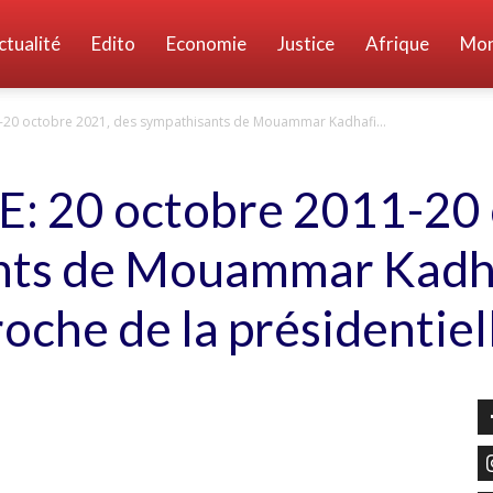
ctualité
Edito
Economie
Justice
Afrique
Mo
-20 octobre 2021, des sympathisants de Mouammar Kadhafi...
 20 octobre 2011-20 
nts de Mouammar Kadha
roche de la présidentiel