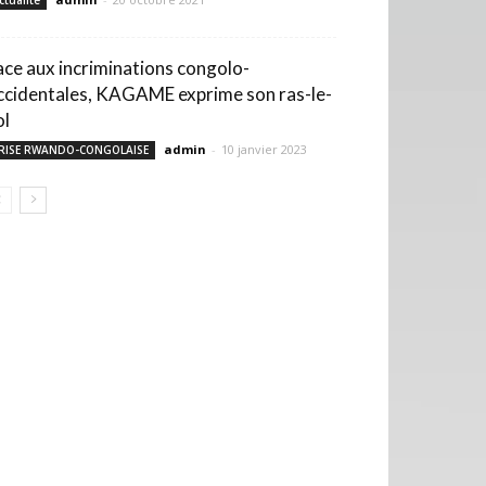
ctualité
ace aux incriminations congolo-
ccidentales, KAGAME exprime son ras-le-
ol
admin
-
10 janvier 2023
RISE RWANDO-CONGOLAISE