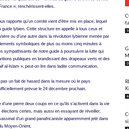
rance »; renchérissent-elles.
C
ous rapporte qu’un comité vient d’être mis en place, lequel
t
uide lybien. Cette structure en appelle à tous ceux et
S
anière ou d’une autre dans la révolution lybienne menée par
blements symboliques de plus ou moins cinq minutes à
G
 les sympathisants de notre guide à poursuivre la lutte qui
M
ritions publiques en brandissant des drapeaux verts et des
D
f al-Islam », peut-on lire dans ladite communication.
R
t pas un fait de hasard dans la mesure où le pays
K
 officiellement prévue le 24 décembre prochain.
A
 d’une pierre deux coups en ce qu’ils s’activent dans la vie
élections certes, mais aussi en essayant de réveiller,
C
’assassinat d’un grand panafricaniste apparemment jeté dans
s
e du Moyen-Orient.