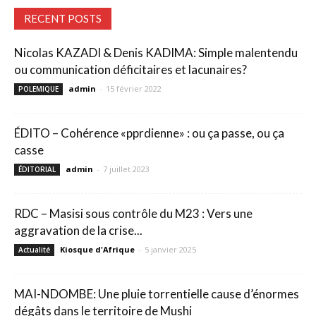
RECENT POSTS
Nicolas KAZADI & Denis KADIMA: Simple malentendu
ou communication déficitaires et lacunaires?
admin
-
15 février 2022
POLEMIQUE
ÉDITO – Cohérence «pprdienne» : ou ça passe, ou ça
casse
admin
-
7 juillet 2023
ÉDITORIAL
RDC – Masisi sous contrôle du M23 : Vers une
aggravation de la crise...
Kiosque d'Afrique
-
5 janvier 2025
Actualité
MAI-NDOMBE: Une pluie torrentielle cause d’énormes
dégâts dans le territoire de Mushi