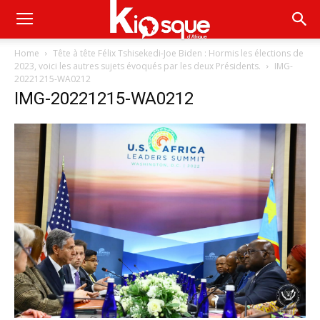
Home
Tête à tête Félix Tshisekedi-Joe Biden : Hormis les élections de
2023, voici les autres sujets évoqués par les deux Présidents.
IMG-
20221215-WA0212
IMG-20221215-WA0212