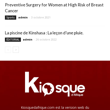
Preventive Surgery for Women at High Risk of Breast
Cancer
admin
-
3 octobre 2021
Sports
La piscine de Kinshasa : La leçon d’une pluie.
admin
-
26 octobre 2022
ÉDITORIAL
Kiosquedafrique.com est la version web du