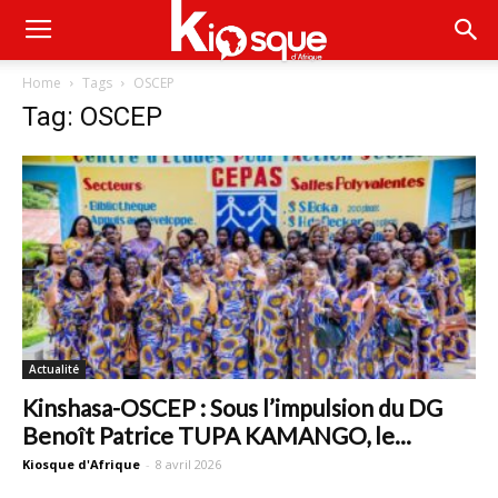
Home
Tags
OSCEP
Tag: OSCEP
Actualité
Kinshasa-OSCEP : Sous l’impulsion du DG
Benoît Patrice TUPA KAMANGO, le...
Kiosque d'Afrique
-
8 avril 2026