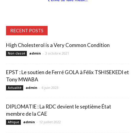
RECENT POSTS
High Cholesterol is a Very Common Condition
admin
-
3 octobre 2021
Non classé
EPST : Le soutien de Ferré GOLA à Félix TSHISEKEDI et
Tony MWABA
admin
-
6 juin 2023
Actualité
DIPLOMATIE : La RDC devient le septième État
membre de la CAE
admin
-
12 juillet 2022
Afrique