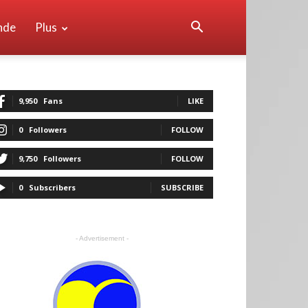
nde
Plus
9,950
Fans
LIKE
0
Followers
FOLLOW
9,750
Followers
FOLLOW
0
Subscribers
SUBSCRIBE
- Advertisement -