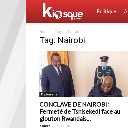
Kiosque
Politique
A
Home
Tags
Nairobi
d'Afrique
Tag: Nairobi
Diplomatie
CONCLAVE DE NAIROBI :
Fermeté de Tshisekedi face au
glouton Rwandais...
admin
-
22 juin 2022