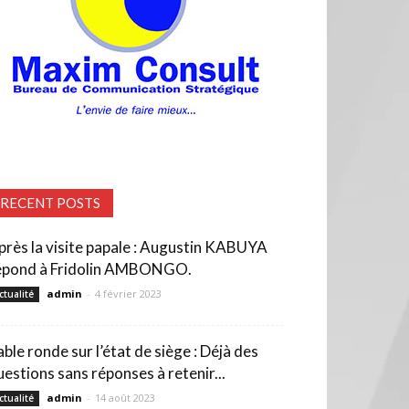
RECENT POSTS
près la visite papale : Augustin KABUYA
épond à Fridolin AMBONGO.
admin
-
4 février 2023
ctualité
able ronde sur l’état de siège : Déjà des
uestions sans réponses à retenir...
admin
-
14 août 2023
ctualité