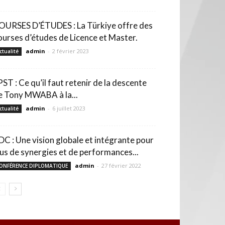
OURSES D’ÉTUDES : La Türkiye offre des
ourses d’études de Licence et Master.
admin
-
2 février 2023
ctualité
PST : Ce qu’il faut retenir de la descente
e Tony MWABA à la...
admin
-
6 juillet 2023
ctualité
DC : Une vision globale et intégrante pour
lus de synergies et de performances...
admin
-
27 février 2022
ONFÉRENCE DIPLOMATIQUE