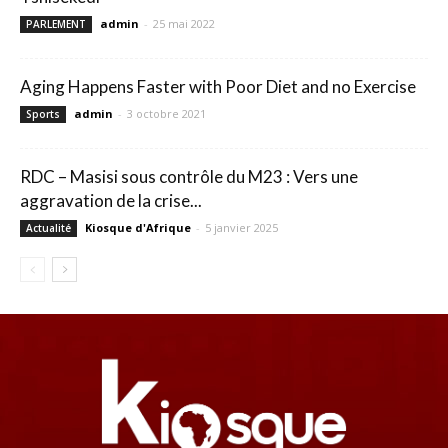
admin
-
25 mai 2022
PARLEMENT
Aging Happens Faster with Poor Diet and no Exercise
admin
-
3 octobre 2021
Sports
RDC – Masisi sous contrôle du M23 : Vers une
aggravation de la crise...
Kiosque d'Afrique
-
5 janvier 2025
Actualité