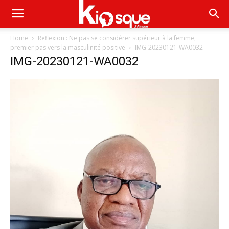
Home
Reflexion : Ne pas se considérer supérieur à la femme,
premier pas vers la masculinité positive
IMG-20230121-WA0032
IMG-20230121-WA0032