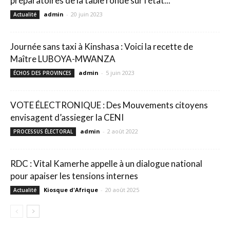
préparatoires de la table ronde sur l’état...
admin
-
20 juin 2023
Actualité
Journée sans taxi à Kinshasa : Voici la recette de
Maître LUBOYA-MWANZA
admin
-
5 juin 2023
ÉCHOS DES PROVINCES
VOTE ÉLECTRONIQUE : Des Mouvements citoyens
envisagent d’assieger la CENI
admin
-
2 août 2022
PROCESSUS ÉLECTORAL
RDC : Vital Kamerhe appelle à un dialogue national
pour apaiser les tensions internes
Kiosque d'Afrique
-
20 août 2025
Actualité