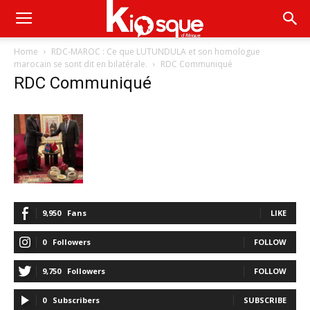
Home
RDC-MAROC : Ce que LUTUNDULA et son homologue
marocain se sont dit en bilatérale.
RDC Communiqué
RDC Communiqué
9,950
Fans
LIKE
0
Followers
FOLLOW
9,750
Followers
FOLLOW
0
Subscribers
SUBSCRIBE