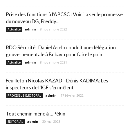
Prise des fonctions à l’APCSC : Voici la seule promesse
du nouveau DG, Freddy...
admin
-
8 novembre 2022
Actualité
RDC-Sécurité : Daniel Aselo conduit une délégation
gouvernementale à Bukavu pour faire le point
admin
-
8 novembre 2021
Actualité
Feuilleton Nicolas KAZADI- Dénis KADIMA: Les
inspecteurs de l’IGF s’en mêlent
admin
-
17 février 2022
PROCESSUS ÉLECTORAL
Tout chemin mène à …Pékin
admin
-
30 mai 2023
ÉDITORIAL