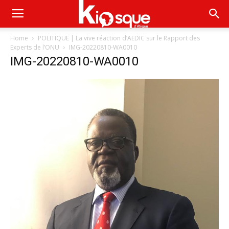
Home
POLITIQUE | La vive réaction d’AEDIC sur le Rapport des
Experts de l’ONU
IMG-20220810-WA0010
IMG-20220810-WA0010