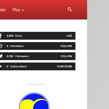
nde
Plus
9,950
Fans
LIKE
0
Followers
FOLLOW
9,750
Followers
FOLLOW
0
Subscribers
SUBSCRIBE
- Advertisement -