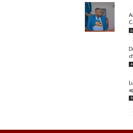
A
C
J
D
ch
A
L
a
É