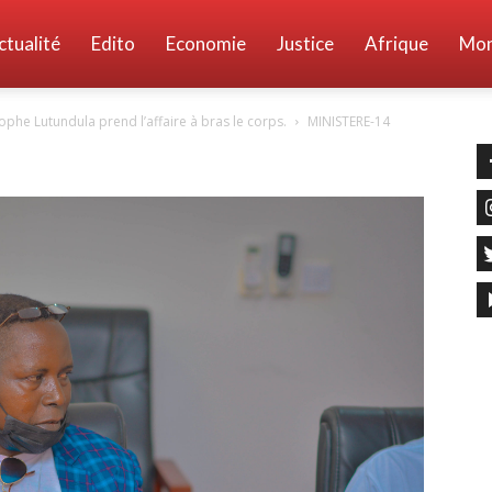
ctualité
Edito
Economie
Justice
Afrique
Mo
e Lutundula prend l’affaire à bras le corps.
MINISTERE-14