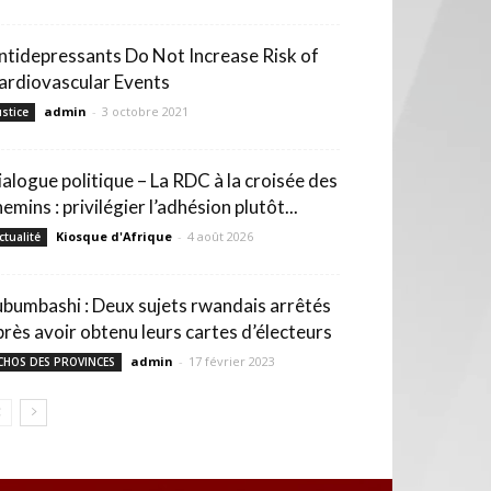
ntidepressants Do Not Increase Risk of
ardiovascular Events
admin
-
3 octobre 2021
ustice
ialogue politique – La RDC à la croisée des
emins : privilégier l’adhésion plutôt...
Kiosque d'Afrique
-
4 août 2026
ctualité
ubumbashi : Deux sujets rwandais arrêtés
près avoir obtenu leurs cartes d’électeurs
admin
-
17 février 2023
CHOS DES PROVINCES