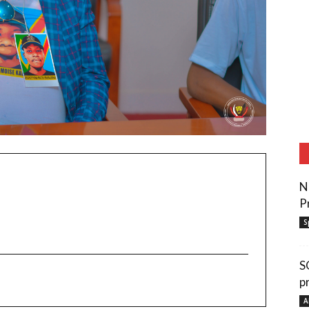
N
P
S
S
p
A