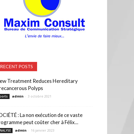
RECENT POSTS
ew Treatment Reduces Hereditary
recancerous Polyps
admin
-
3 octobre 2021
ports
OCIÉTÉ : La non exécution de ce vaste
rogramme peut coûter cher à Félix...
admin
-
16 janvier 2023
NALYSE