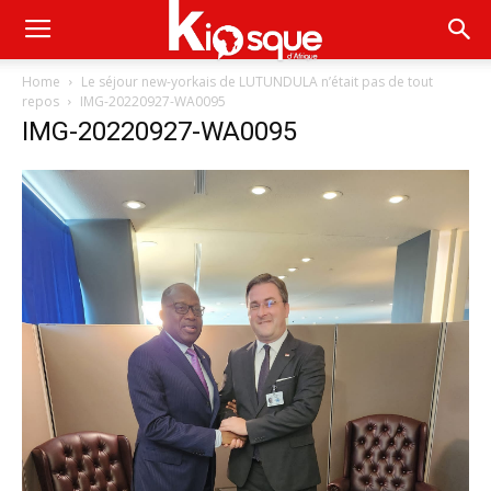
Home
Le séjour new-yorkais de LUTUNDULA n’était pas de tout
repos
IMG-20220927-WA0095
IMG-20220927-WA0095