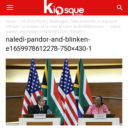
Home
GÉOPOLITIQUE | Washington, Pékin et Kremlin se disputent
l’Afrique : Le masque de la visite africaine de BLINKEN tombe.
naledi-
pandor-and-blinken-e1659978612278-750x430-1
naledi-pandor-and-blinken-
e1659978612278-750×430-1