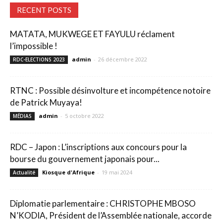
RECENT POSTS
MATATA, MUKWEGE ET FAYULU réclament
l’impossible !
admin
-
26 décembre 2022
RDC-ELECTIONS 2023
RTNC : Possible désinvolture et incompétence notoire
de Patrick Muyaya!
admin
-
5 octobre 2022
MÉDIAS
RDC – Japon : L’inscriptions aux concours pour la
bourse du gouvernement japonais pour...
Kiosque d'Afrique
-
19 mai 2024
Actualité
Diplomatie parlementaire : CHRISTOPHE MBOSO
N’KODIA, Président de l’Assemblée nationale, accorde