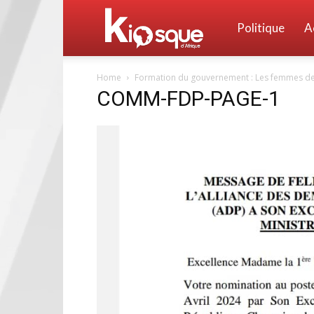
Kiosque
Politique
A
Home
Formation du gouvernement : Les femmes de l
d'Afrique
COMM-FDP-PAGE-1