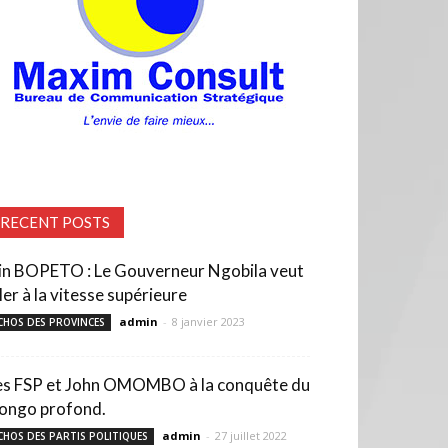
RECENT POSTS
in BOPETO : Le Gouverneur Ngobila veut
ler à la vitesse supérieure
admin
-
8 janvier 2023
CHOS DES PROVINCES
es FSP et John OMOMBO à la conquête du
ongo profond.
admin
-
27 juillet 2022
CHOS DES PARTIS POLITIQUES