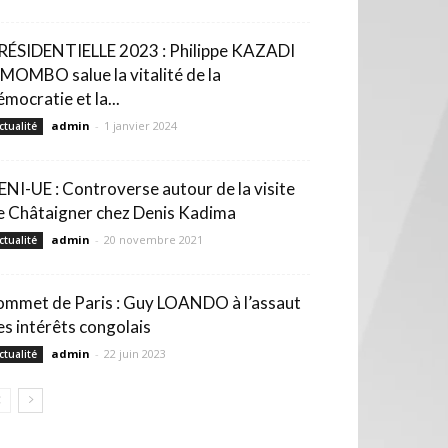
RÉSIDENTIELLE 2023 : Philippe KAZADI
MOMBO salue la vitalité de la
émocratie et la...
admin
-
1 janvier 2024
ctualité
ENI-UE : Controverse autour de la visite
e Châtaigner chez Denis Kadima
admin
-
20 novembre 2021
ctualité
ommet de Paris : Guy LOANDO à l’assaut
es intérêts congolais
admin
-
22 juin 2023
ctualité