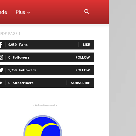
nde
Plus
FDP-PAGE-1
9,950
Fans
LIKE
0
Followers
FOLLOW
9,750
Followers
FOLLOW
0
Subscribers
SUBSCRIBE
- Advertisement -