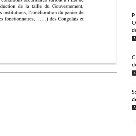
P
O
d
A
C
d
A
S
d
A