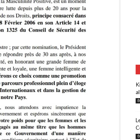
K
al
É
L
C
É