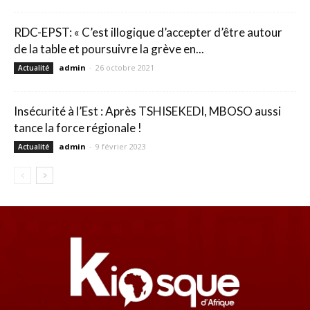
RDC-EPST: « C’est illogique d’accepter d’être autour
de la table et poursuivre la grève en...
admin
-
26 octobre 2021
Actualité
Insécurité à l’Est : Après TSHISEKEDI, MBOSO aussi
tance la force régionale !
admin
-
9 février 2023
Actualité