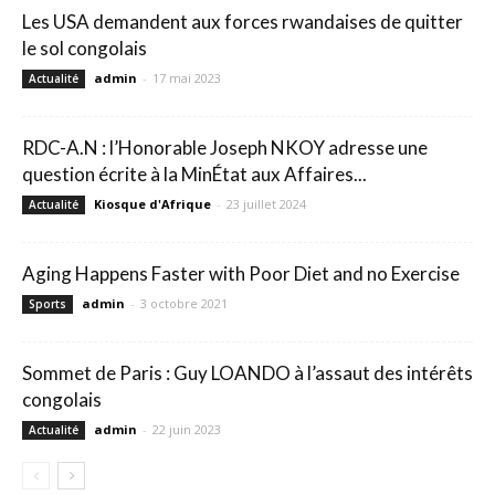
Les USA demandent aux forces rwandaises de quitter
le sol congolais
admin
-
17 mai 2023
Actualité
RDC-A.N : l’Honorable Joseph NKOY adresse une
question écrite à la MinÉtat aux Affaires...
Kiosque d'Afrique
-
23 juillet 2024
Actualité
Aging Happens Faster with Poor Diet and no Exercise
admin
-
3 octobre 2021
Sports
Sommet de Paris : Guy LOANDO à l’assaut des intérêts
congolais
admin
-
22 juin 2023
Actualité