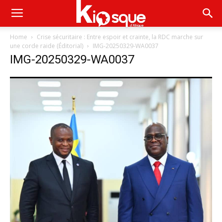
Home
Crise sécuritaire : Entre espoir et crainte, la RDC marche sur
une corde raide (Éditorial)
IMG-20250329-WA0037
IMG-20250329-WA0037