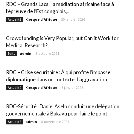
RDC – Grands Lacs : la médiation africaine face à
l’épreuve de l’Est congolais,...
Kiosque d'Afrique
-
30 janvier 2026
Actualité
Crowdfunding is Very Popular, but Can it Work for
Medical Research?
admin
-
3 octobre 2021
Edito
RDC – Crise sécuritaire : À qui profite l’impasse
diplomatique dans un contexte d’aggravation...
Kiosque d'Afrique
-
6 janvier 2025
Actualité
RDC-Sécurité : Daniel Aselo conduit une délégation
gouvernementale à Bukavu pour faire le point
admin
-
8 novembre 2021
Actualité