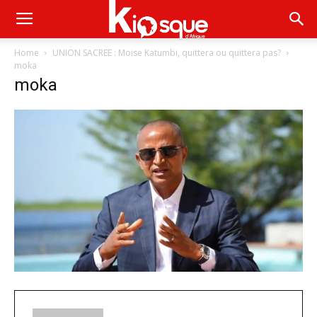
Home
UNION SACREE : Moise Katumbi, quittera ou quittera pas?
moka
moka