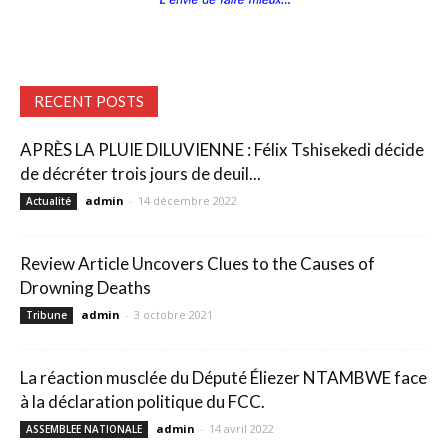
RECENT POSTS
APRÈS LA PLUIE DILUVIENNE : Félix Tshisekedi décide
de décréter trois jours de deuil...
admin
-
14 décembre 2022
Actualité
Review Article Uncovers Clues to the Causes of
Drowning Deaths
admin
-
3 octobre 2021
Tribune
La réaction musclée du Député Éliezer NTAMBWE face
à la déclaration politique du FCC.
admin
-
14 avril 2022
ASSEMBLEE NATIONALE