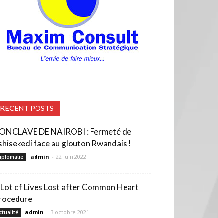
RECENT POSTS
ONCLAVE DE NAIROBI : Fermeté de
shisekedi face au glouton Rwandais !
admin
-
22 juin 2022
iplomatie
 Lot of Lives Lost after Common Heart
rocedure
admin
-
3 octobre 2021
ctualité