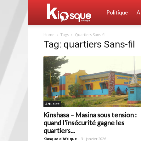
Kiosque
Politique
A
Home
Tags
Quartiers Sans-fil
d'Afrique
Tag: quartiers Sans-fil
Actualité
Kinshasa – Masina sous tension :
quand l’insécurité gagne les
quartiers...
Kiosque d'Afrique
-
31 janvier 2026