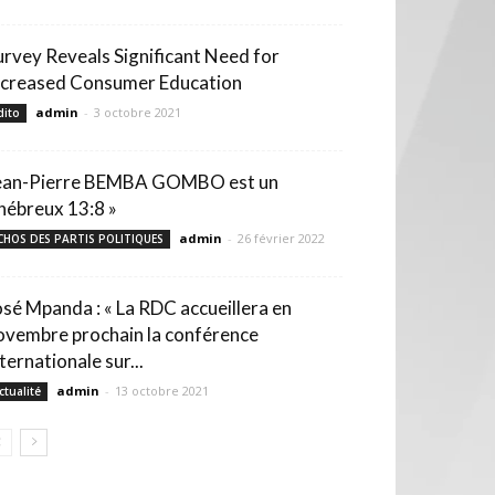
urvey Reveals Significant Need for
ncreased Consumer Education
admin
-
3 octobre 2021
dito
ean-Pierre BEMBA GOMBO est un
 hébreux 13:8 »
admin
-
26 février 2022
CHOS DES PARTIS POLITIQUES
osé Mpanda : « La RDC accueillera en
ovembre prochain la conférence
ternationale sur...
admin
-
13 octobre 2021
ctualité