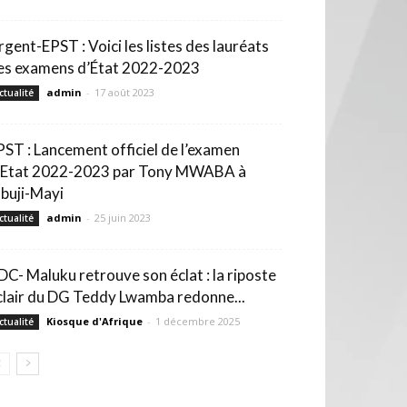
rgent-EPST : Voici les listes des lauréats
es examens d’État 2022-2023
admin
-
17 août 2023
ctualité
PST : Lancement officiel de l’examen
’Etat 2022-2023 par Tony MWABA à
buji-Mayi
admin
-
25 juin 2023
ctualité
DC- Maluku retrouve son éclat : la riposte
clair du DG Teddy Lwamba redonne...
Kiosque d'Afrique
-
1 décembre 2025
ctualité