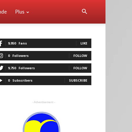
nde
Plus
9,950
Fans
LIKE
0
Followers
FOLLOW
9,750
Followers
FOLLOW
0
Subscribers
SUBSCRIBE
- Advertisement -