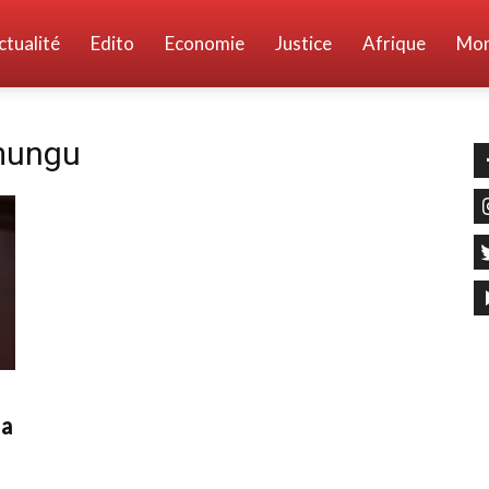
ctualité
Edito
Economie
Justice
Afrique
Mo
mungu
la