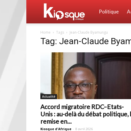
Kiosque
Politique
A
Home
Tags
Jean-Claude Byamungu
d'Afrique
Tag: Jean-Claude Bya
Actualité
Accord migratoire RDC–Etats-
Unis : au-delà du débat politique, 
remise en...
Kiosque d'Afrique
-
8 avril 2026