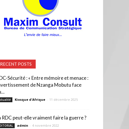
RECENT POSTS
DC-Sécurité : « Entre mémoire et menace :
’avertissement de Nzanga Mobutu face
...
Kiosque d'Afrique
-
11 décembre 2025
ctualité
a RDC peut-elle vraiment faire la guerre ?
admin
-
4 novembre 2022
DITORIAL