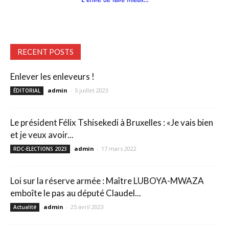
RECENT POSTS
Enlever les enleveurs !
admin
-
5 juillet 2023
ÉDITORIAL
Le président Félix Tshisekedi à Bruxelles : «Je vais bien
et je veux avoir...
admin
-
17 mars 2022
RDC-ELECTIONS 2023
Loi sur la réserve armée : Maître LUBOYA-MWAZA
emboîte le pas au député Claudel...
admin
-
25 avril 2023
Actualité