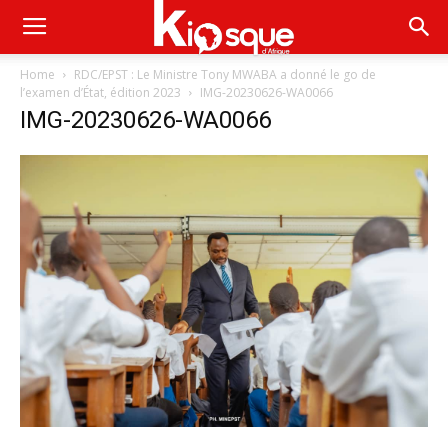
Home
RDC/EPST : Le Ministre Tony MWABA a donné le go de
l’examen d’État, édition 2023
IMG-20230626-WA0066
IMG-20230626-WA0066