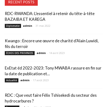
RECENT POSTS
RDC-RWANDA: L’essentiel à retenir du tête-à-tête
BAZAIBA ET KAREGA
admin
-
31 mai 2022
Diplomatie
Kwango : Encore une œuvre de charité d’Alain Luwidi,
fils du terroir
admin
-
14 avril 2023
ÉCHOS DES PROVINCES
ExEtat éd 2022-2023: Tony MWABA rassure en fin sur
la date de publication et...
admin
-
17 août 2023
Actualité
RDC : Que veut faire Félix Tshisekedi du secteur des
hydrocarbures ?