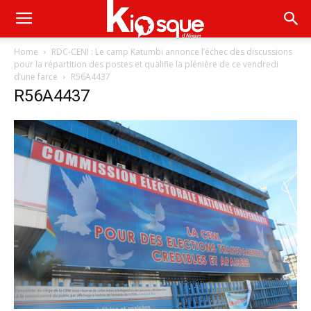
Home
RDC-CENI : Le camp Katumbi annonce l’échec des discussions
pour la répartition des postes et qualifie la plénière de ce vendredi
d’une farce
R56A4437
R56A4437