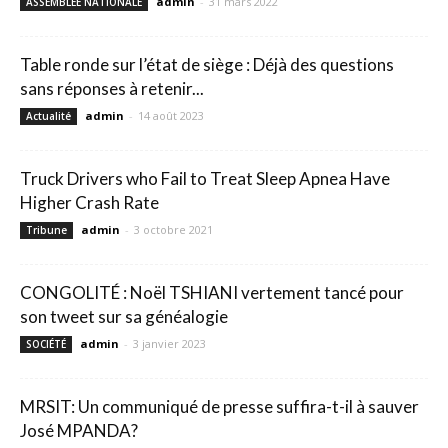
admin
-
31 mars 2022
ASSEMBLEE NATIONALE
Table ronde sur l’état de siège : Déjà des questions
sans réponses à retenir...
admin
-
14 août 2023
Actualité
Truck Drivers who Fail to Treat Sleep Apnea Have
Higher Crash Rate
admin
-
3 octobre 2021
Tribune
CONGOLITÉ : Noël TSHIANI vertement tancé pour
son tweet sur sa généalogie
admin
-
3 janvier 2023
SOCIÉTÉ
MRSIT: Un communiqué de presse suffira-t-il à sauver
José MPANDA?