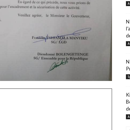
A
N
l
d
A
N
P
S
K
B
de
A