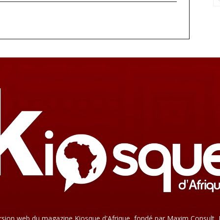
rsion web du magazine Kiosque d'Afrique, fondé par Maxim Consult, 