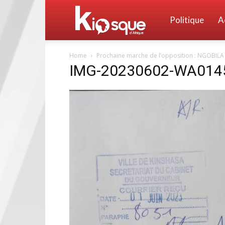
Kiosque
Politique
A
Home
Prochaine marche de l’opposition : NGOBILA 
d'Afrique
IMG-20230602-WA014