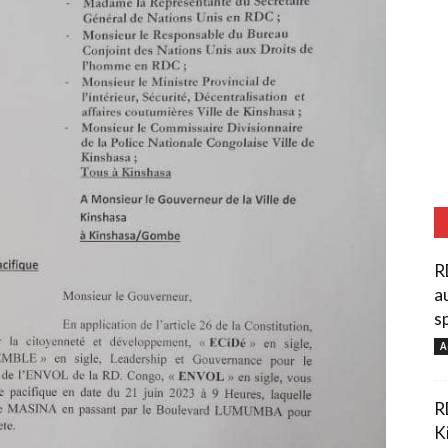
R
a
s
A
R
K