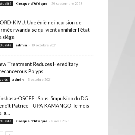
Kiosque d'Afrique
-
29 septembre 2025
ctualité
ORD-KIVU: Une énième incursion de
’armée rwandaise qui vient annihiler l’état
e siège
admin
-
19 octobre 2021
ctualité
ew Treatment Reduces Hereditary
recancerous Polyps
admin
-
3 octobre 2021
ports
inshasa-OSCEP : Sous l’impulsion du DG
enoît Patrice TUPA KAMANGO, le mois
 la...
Kiosque d'Afrique
-
8 avril 2026
ctualité