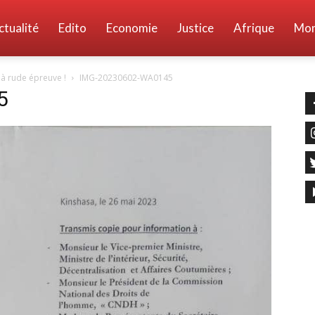
ctualité
Edito
Economie
Justice
Afrique
Mo
à rude épreuve !
IMG-20230602-WA0145
5