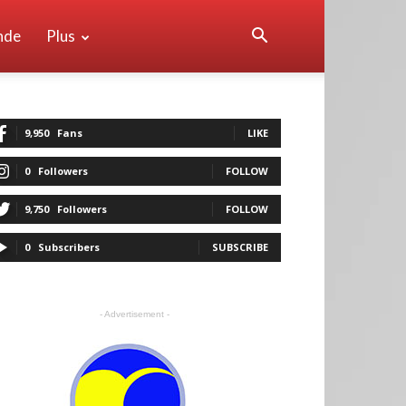
nde
Plus
9,950
Fans
LIKE
0
Followers
FOLLOW
9,750
Followers
FOLLOW
0
Subscribers
SUBSCRIBE
- Advertisement -