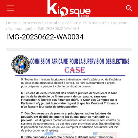
Home
Processus électoral : La CASE crucifie la majorité au pouvoir
(Communiqué)
IMG-20230622-WA0034
IMG-20230622-WA0034