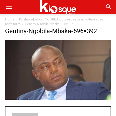
Home
Kinshasa-Justice : NGOBILA poursuit sa désinvolture et sa
forfaiture!
Gentiny-Ngobila-Mbaka-696x392
Gentiny-Ngobila-Mbaka-696×392