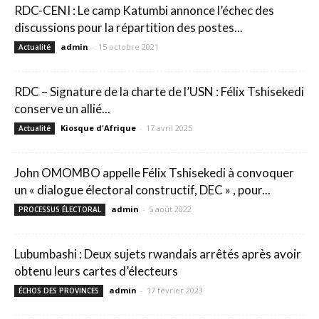
RDC-CENI : Le camp Katumbi annonce l’échec des
discussions pour la répartition des postes...
admin
-
15 octobre 2021
Actualité
RDC – Signature de la charte de l’USN : Félix Tshisekedi
conserve un allié...
Kiosque d'Afrique
-
17 avril 2025
Actualité
John OMOMBO appelle Félix Tshisekedi à convoquer
un « dialogue électoral constructif, DEC » , pour...
admin
-
5 août 2022
PROCESSUS ÉLECTORAL
Lubumbashi : Deux sujets rwandais arrêtés après avoir
obtenu leurs cartes d’électeurs
admin
-
17 février 2023
ÉCHOS DES PROVINCES