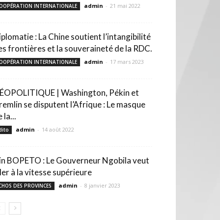
admin
-
21 mai 2022
OOPÉRATION INTERNATIONALE
plomatie : La Chine soutient l’intangibilité
es frontières et la souveraineté de la RDC.
admin
-
17 mars 2023
OOPÉRATION INTERNATIONALE
ÉOPOLITIQUE | Washington, Pékin et
remlin se disputent l’Afrique : Le masque
 la...
admin
-
14 août 2022
dito
in BOPETO : Le Gouverneur Ngobila veut
ler à la vitesse supérieure
admin
-
8 janvier 2023
CHOS DES PROVINCES