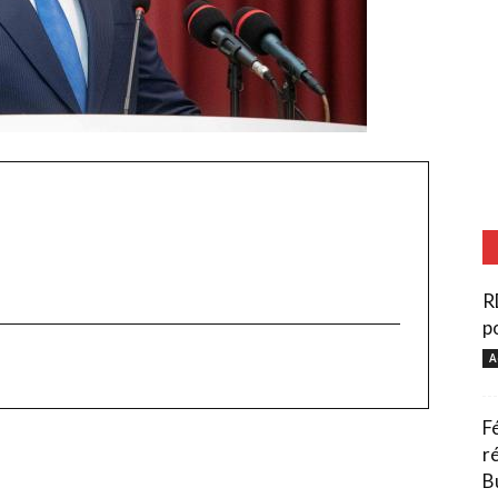
R
po
A
F
r
B