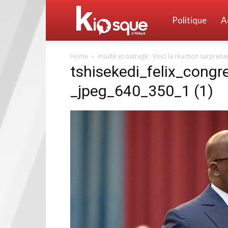
Kiosque
Politique
A
Home
Insulté et outragé : Voici la réaction surprena
d'Afrique
tshisekedi_felix_cong
_jpeg_640_350_1 (1)