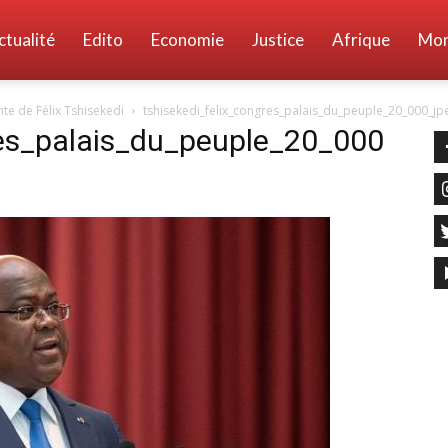
ctualité
Edito
Economie
Justice
Afrique
Mo
nte de Félix Tshisekedi
tshisekedi_felix_congres_palais_du_peuple_20_000_jp
res_palais_du_peuple_20_000