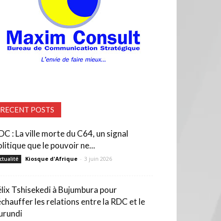
RECENT POSTS
DC : La ville morte du C64, un signal
litique que le pouvoir ne...
Kiosque d'Afrique
-
3 juin 2026
ctualité
élix Tshisekedi à Bujumbura pour
échauffer les relations entre la RDC et le
urundi