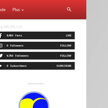
nde
Plus
eg_640_350_1 (1)
9,950
Fans
LIKE
0
Followers
FOLLOW
9,750
Followers
FOLLOW
0
Subscribers
SUBSCRIBE
- Advertisement -