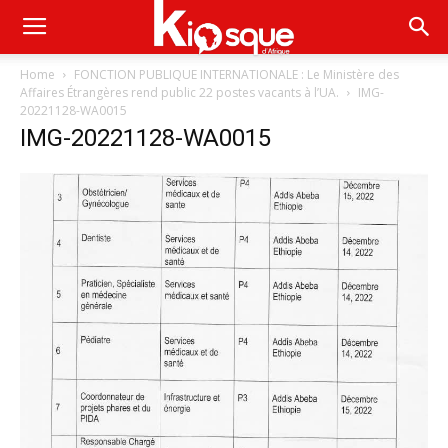
Home
FONCTION PUBLIQUE INTERNATIONALE : Le Ministère des
Affaires Étrangères rend public 22 postes vacants à l’UA.
IMG-
20221128-WA0015
IMG-20221128-WA0015